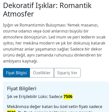
Dekoratif Işıklar: Romantik
Atmosfer
​Işığın ve Romantizmin Buluşması: Yemek masanızı,
+90 552 664 0650
oturma odanızı veya özel anlarınızı büyülü bir
atmosfere dönüştürün. Led mum ve peri ledlerin sıcak
@zeynled
ışıltısı, her mekâna modern ve şık bir dokunuş katarak
unutulmaz anlar yaşamanızı sağlar. Sadece bir dekor
ürünü değil, aynı zamanda ruhunuzu dinlendiren bir
ambiyans kaynağı.
Fiyat Bilgisi
Özellikler
Sipariş Ver
Fiyat Bilgileri
​Şık ve Erişilebilir Lüks: Sadece
75
0₺
​Mekânınıza değer katan bu özel setin fiyatı sadece