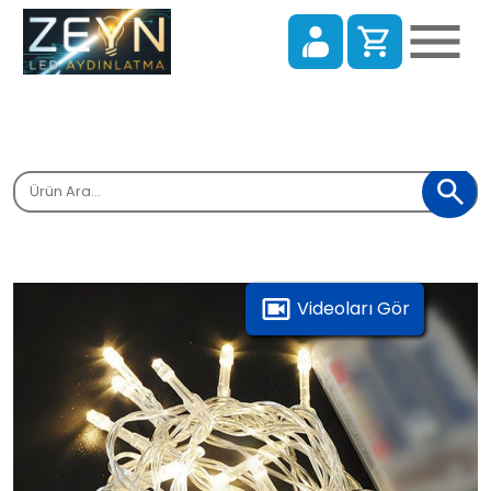
Alışveriş Sepeti
Sepetinizde ürün bulunmamaktadır.
Tüm Kategoriler
Anasayfa
Videoları Gör
Tüm Ürünlerimiz
Alışverişe Başla
Referanslarımız
Blog
İletişim