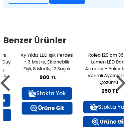
Benzer Ürünler
Ay Yıldız LED Işık Perdesi
Roled 120 cm 3600
- 3 Metre, Eklenebilir
Lümen LED Bant
Fişli, 8 Modlu, 12 Saçak
Armatür - Yüksek Işık
Verimli Aydınlatma
900 TL
Çözümü
250 TL
Stokta Yok
Stokta Yok
Ürüne Git
Ürüne Git