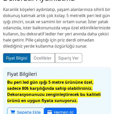
Karanlık köşeleri aydınlatıp, yaşam alanlarınıza sihirli bir
dokunuş katmak artık çok kolay. 5 metrelik peri led gün
ışığı zinciri, sıcak ve samimi bir ortam sunar. İster yatak
odanızda, ister balkonunuzda veya özel etkinliklerinizde
kullanın, bu dekoratif ledler her yeri anında daha çekici
hale getirir. Pille çalıştığı için priz derdi olmadan
dilediğiniz yerde kullanma özgürlüğü sunar.
Fiyat Bilgisi
Özellikler
Sipariş Ver
Fiyat Bilgileri
​Bu peri led gün ışığı 5 metre ürününe özel,
sadece 80₺ karşılığında sahip olabilirsiniz.
Dekorasyonunuzu zenginleştirecek bu kaliteli
ürünü en uygun fiyata sunuyoruz.
Sepete Ekle
Hemen Al