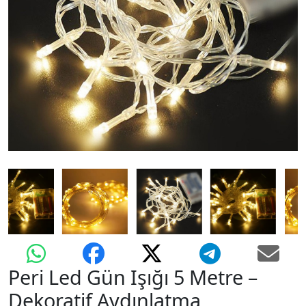
+90 552 664 0650
@zeynled
Peri Led Gün Işığı 5 Metre –
Dekoratif Aydınlatma