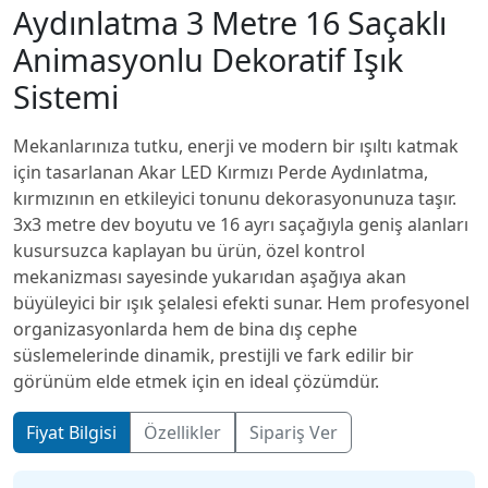
Aydınlatma 3 Metre 16 Saçaklı
Animasyonlu Dekoratif Işık
Sistemi
+90 552 664 0650
Mekanlarınıza tutku, enerji ve modern bir ışıltı katmak
için tasarlanan Akar LED Kırmızı Perde Aydınlatma,
@zeynled
kırmızının en etkileyici tonunu dekorasyonunuza taşır.
3x3 metre dev boyutu ve 16 ayrı saçağıyla geniş alanları
kusursuzca kaplayan bu ürün, özel kontrol
mekanizması sayesinde yukarıdan aşağıya akan
büyüleyici bir ışık şelalesi efekti sunar. Hem profesyonel
organizasyonlarda hem de bina dış cephe
süslemelerinde dinamik, prestijli ve fark edilir bir
görünüm elde etmek için en ideal çözümdür.
Fiyat Bilgisi
Özellikler
Sipariş Ver