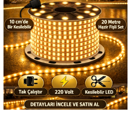
+90 552 664 0650
@zeynled