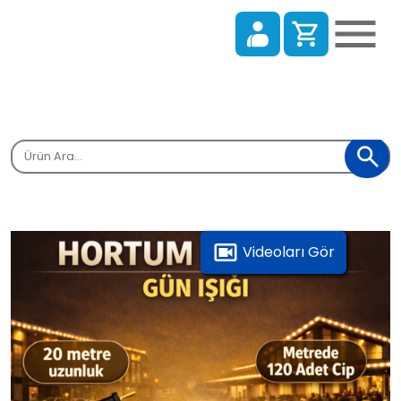
Alışveriş Sepeti
Sepetinizde ürün bulunmamaktadır.
Tüm Kategoriler
Anasayfa
Videoları Gör
Tüm Ürünlerimiz
Alışverişe Başla
Referanslarımız
Blog
İletişim