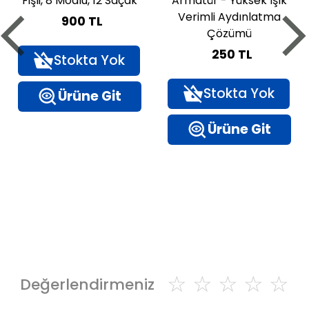
Fişli, 8 Modlu, 12 Saçak
Armatür - Yüksek Işık
Verimli Aydınlatma
900 TL
Çözümü
250 TL
Stokta Yok
Stokta Yok
Ürüne Git
Ürüne Git
☆
☆
☆
☆
☆
Değerlendirmeniz