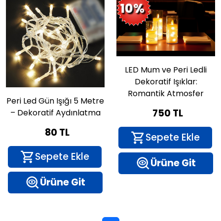
10%
LED Mum ve Peri Ledli
Dekoratif Işıklar:
Romantik Atmosfer
Peri Led Gün Işığı 5 Metre
750 TL
– Dekoratif Aydınlatma
80 TL
Sepete Ekle
Sepete Ekle
Ürüne Git
Ürüne Git