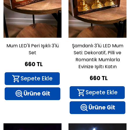
+90 552 664 0650
Mum LED'li Peri Işıklı 3'lü
Şamdanlı 3'lü LED Mum
@zeynled
Set
Seti: Dekoratif, Pilli ve
Romantik Mumlarla
660 TL
Evinize Işıltı Katın
660 TL
Sepete Ekle
Sepete Ekle
Ürüne Git
Ürüne Git