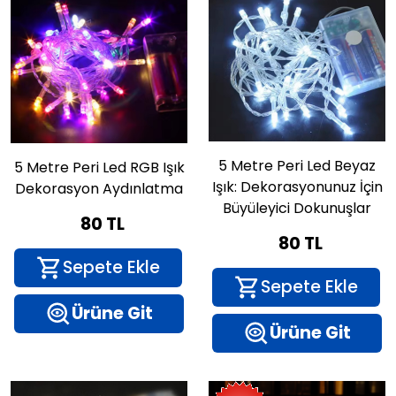
5 Metre Peri Led Beyaz
​5 Metre Peri Led RGB Işık
Işık: Dekorasyonunuz İçin
Dekorasyon Aydınlatma
Büyüleyici Dokunuşlar
80 TL
80 TL
Sepete Ekle
Sepete Ekle
Ürüne Git
Ürüne Git