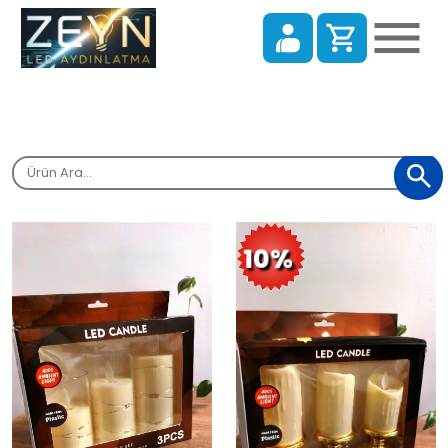
Alışveriş Sepeti
Sepetinizde ürün bulunmamaktadır.
Tüm Kategoriler
Anasayfa
10%
Tüm Ürünlerimiz
Alışverişe Başla
Referanslarımız
Blog
İletişim